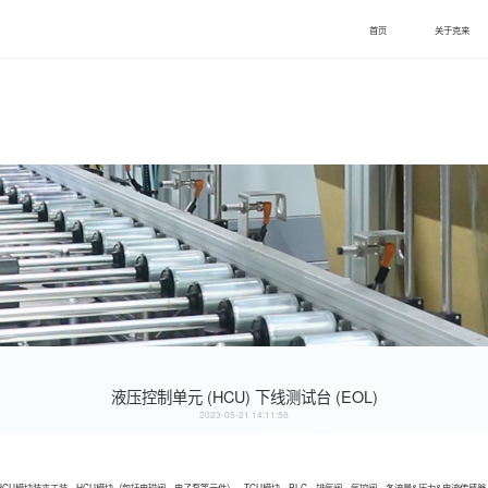
首页
关于克来
案
液压控制单元 (HCU) 下线测试台 (EOL)
2023-05-21 14:11:58
HCU
模块装夹工装、
HCU
模块（包括电磁阀、电子泵等元件）、
TCU
模块、
PLC
、排气阀、气控阀、各流量
&
压力
&
电流传感器